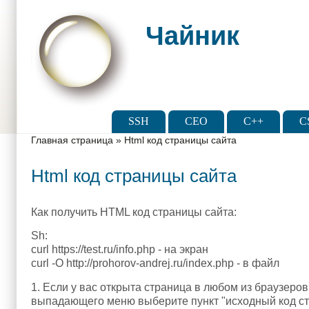
Skip to main content
Skip to search
Чайник
Main menu
SSH
CEO
C++
C
You are here
Главная страница
»
Html код страницы сайта
Html код страницы сайта
Как получить HTML код страницы сайта:
Sh:
curl https://test.ru/info.php - на экран
curl -O http://prohorov-andrej.ru/index.php - в файл
1. Если у вас открыта страница в любом из браузеро
выпадающего меню выберите пункт "исходный код ст