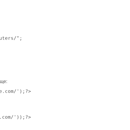
uters/";
още:
e.com/');?>
.com/'));?>