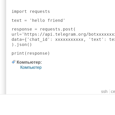
import requests
text = 'hello friend'
response = requests.post(
url='https://api.telegram.org/botxxxxxxx
data={'chat_id': xxxxxxxxxxx, 'text': te
).json()
print(response)
Компьютер:
Компьютер
Main menu
ssh
c