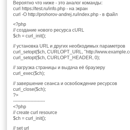
Вероятно что ниже - это аналог команды:
curl https://test.ru/info.php - на экран
curl -O http://prohorov-andrej.ru/index.php - в файл
<?php
// создание нового ресурса cURL
$ch = curl_init();
// установка URL и других необходимых параметров
curl_setopt($ch, CURLOPT_URL, "http://www.example.c
curl_setopt($ch, CURLOPT_HEADER, 0);
// загрузка страницы и выдача её браузеру
curl_exec($ch);
// завершение сеанса и освобождение ресурсов
curl_close($ch);
?>
----------------------
<?php
// create curl resource
$ch = curl_init();
// set url