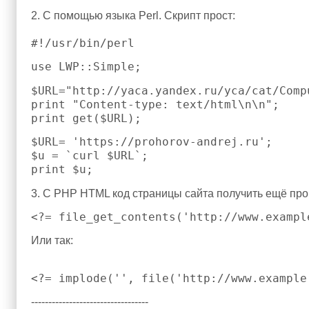
2. С помощью языка Perl. Скрипт прост:
#!/usr/bin/perl
use LWP::Simple;
$URL="http://yaca.yandex.ru/yca/cat/Comp
print "Content-type: text/html\n\n";
print get($URL);
$URL= 'https://prohorov-andrej.ru';
$u = `curl $URL`;
print $u;
3. С PHP HTML код страницы сайта получить ещё пр
<?= file_get_contents('http://www.exampl
Или так:
<?= implode('', file('http://www.example
----------------------------------