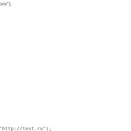
om/");
"http://test.ru");