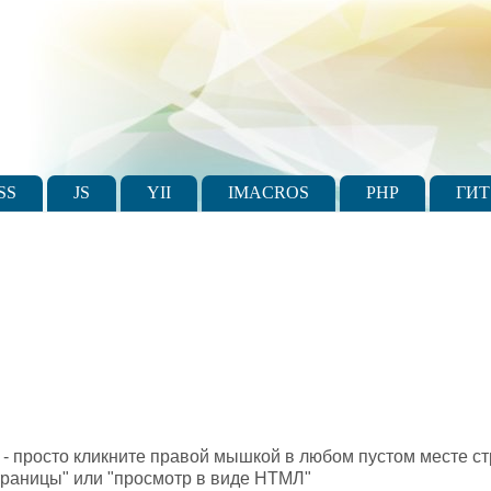
SS
JS
YII
IMACROS
PHP
ГИТ
в - просто кликните правой мышкой в любом пустом месте с
раницы" или "просмотр в виде НТМЛ"