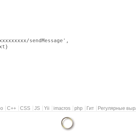
xxxxxxxxx/sendMessage',
xt}
eo
C++
CSS
JS
Yii
imacros
php
Гит
Регулярные выр