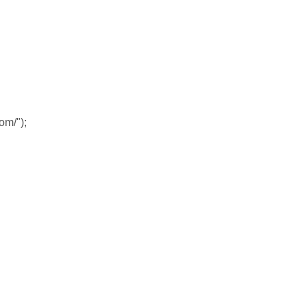
om/");