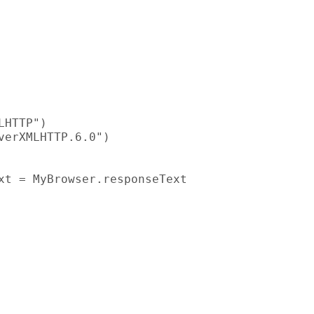
LHTTP")
verXMLHTTP.6.0")
xt = MyBrowser.responseText