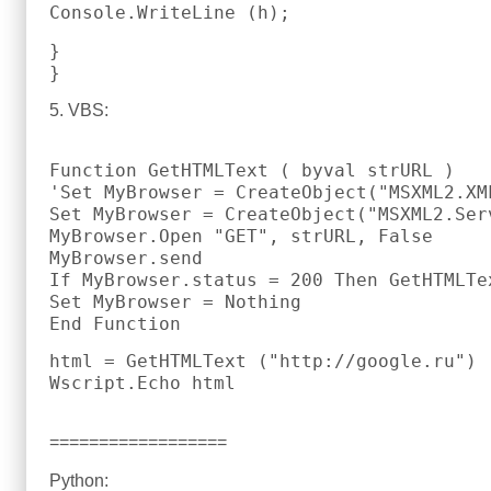
Console.WriteLine (h);
}
}
5. VBS:
Function GetHTMLText ( byval strURL )
'Set MyBrowser = CreateObject("MSXML2.XM
Set MyBrowser = CreateObject("MSXML2.Ser
MyBrowser.Open "GET", strURL, False
MyBrowser.send
If MyBrowser.status = 200 Then GetHTMLTe
Set MyBrowser = Nothing
End Function
html = GetHTMLText ("http://google.ru")
Wscript.Echo html
==================
Python: