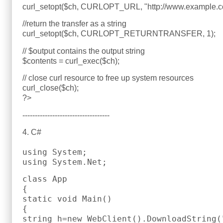
curl_setopt($ch, CURLOPT_URL, "http://www.example.c
//return the transfer as a string
curl_setopt($ch, CURLOPT_RETURNTRANSFER, 1);
// $output contains the output string
$contents = curl_exec($ch);
// close curl resource to free up system resources
curl_close($ch);
?>
-----------------------------------
4. C#
using System;
using System.Net;
class App
{
static void Main()
{
string h=new WebClient().DownloadString(