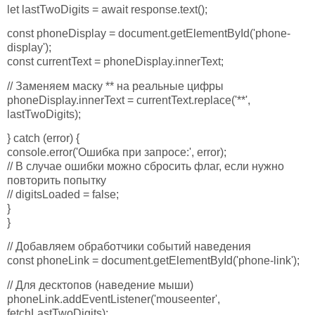
let lastTwoDigits = await response.text();
const phoneDisplay = document.getElementById('phone-
display');
const currentText = phoneDisplay.innerText;
// Заменяем маску ** на реальные цифры
phoneDisplay.innerText = currentText.replace('**',
lastTwoDigits);
} catch (error) {
console.error('Ошибка при запросе:', error);
// В случае ошибки можно сбросить флаг, если нужно
повторить попытку
// digitsLoaded = false;
}
}
// Добавляем обработчики событий наведения
const phoneLink = document.getElementById('phone-link');
// Для десктопов (наведение мыши)
phoneLink.addEventListener('mouseenter',
fetchLastTwoDigits);