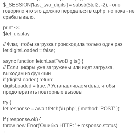
$_SESSION['last_two_digits'] = substr($tel2, -2); - оно
говорило что это должно передаться в u.php, но пока - не
срабатывало.
print <<
$tel_display
// Флаг, чтобы загрузка происходила только один раз
let digitsLoaded = false;
async function fetchLastTwoDigits() {
// Если цифры уже загружены или идет загрузка,
выходим из функции
if (digitsLoaded) return;
digitsLoaded = true; // Устанавливаем флаг, чтобы
предотвратить повторные вызовы
try {
let response = await fetch('/u.php', { method: 'POST' });
if (!response.ok) {
throw new Error('Ошибка HTTP: ' + response.status);
}