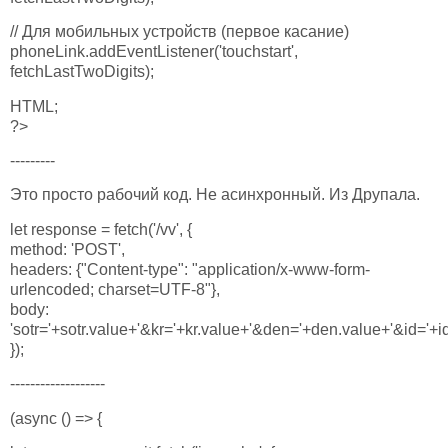
// Для мобильных устройств (первое касание)
phoneLink.addEventListener('touchstart',
fetchLastTwoDigits);
HTML;
?>
---------
Это просто рабочий код. Не асинхронный. Из Друпала.
let response = fetch('/vv', {
method: 'POST',
headers: {"Content-type": "application/x-www-form-
urlencoded; charset=UTF-8"},
body:
'sotr='+sotr.value+'&kr='+kr.value+'&den='+den.value+'&id='+i
});
-------------------
(async () => {