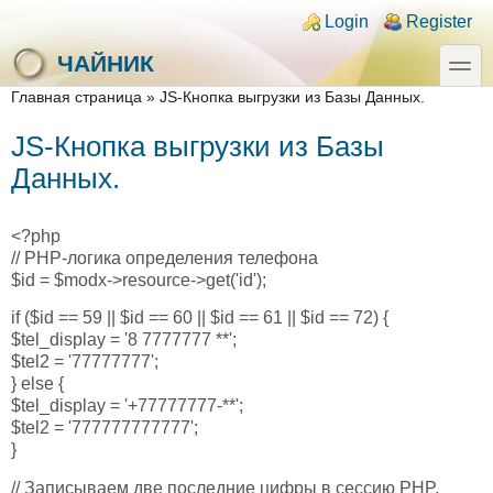
Skip to main content
Skip to search
Login links
Login
Register
toggle
ЧАЙНИК
You are here
Главная страница
»
JS-Кнопка выгрузки из Базы Данных.
JS-Кнопка выгрузки из Базы
Данных.
<?php
// PHP-логика определения телефона
$id = $modx->resource->get('id');
if ($id == 59 || $id == 60 || $id == 61 || $id == 72) {
$tel_display = '8 7777777 **';
$tel2 = '77777777';
} else {
$tel_display = '+77777777-**';
$tel2 = '777777777777';
}
// Записываем две последние цифры в сессию PHP.