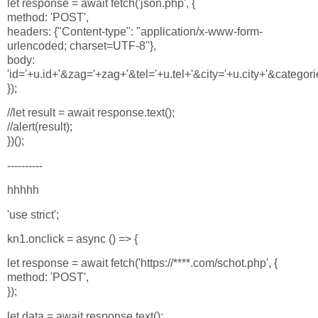
let response = await fetch('json.php', {
method: 'POST',
headers: {"Content-type": "application/x-www-form-
urlencoded; charset=UTF-8"},
body:
'id='+u.id+'&zag='+zag+'&tel='+u.tel+'&city='+u.city+'&catego
});
//let result = await response.text();
//alert(result);
})();
----------
hhhhh
'use strict';
kn1.onclick = async () => {
let response = await fetch('https://****.com/schot.php', {
method: 'POST',
});
let data = await response.text();