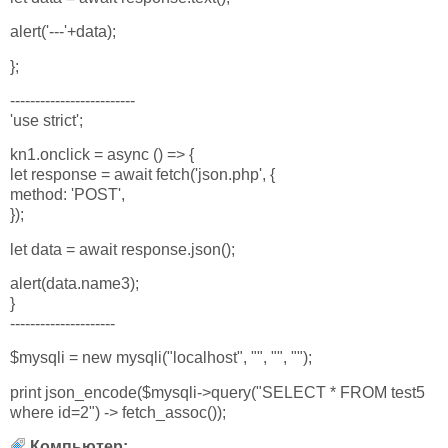
alert('---'+data);
};
-------------------------
'use strict';
kn1.onclick = async () => {
let response = await fetch('json.php', {
method: 'POST',
});
let data = await response.json();
alert(data.name3);
}
---------------------
$mysqli = new mysqli("localhost", "", "", "");
print json_encode($mysqli->query("SELECT * FROM test5
where id=2") -> fetch_assoc());
Компьютер: