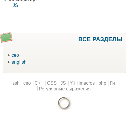
JS
ВСЕ РАЗДЕЛЫ
ceo
english
Main menu
ssh
ceo
C++
CSS
JS
Yii
imacros
php
Гит
Регулярные выражения