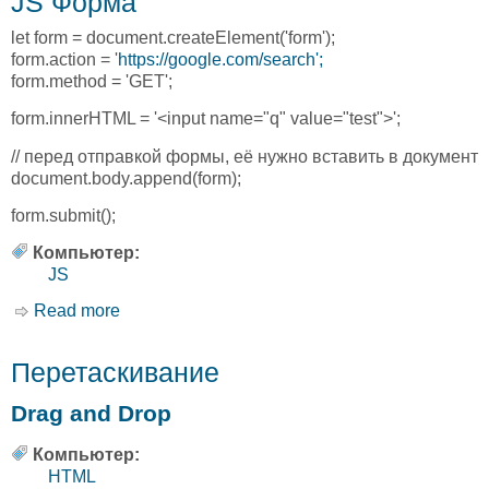
JS Форма
let form = document.createElement('form');
form.action = '
https://google.com/search';
form.method = 'GET';
form.innerHTML = '<input name="q" value="test">';
// перед отправкой формы, её нужно вставить в документ
document.body.append(form);
form.submit();
Компьютер:
JS
Read more
about JS Форма
Перетаскивание
Drag and Drop
Компьютер:
HTML