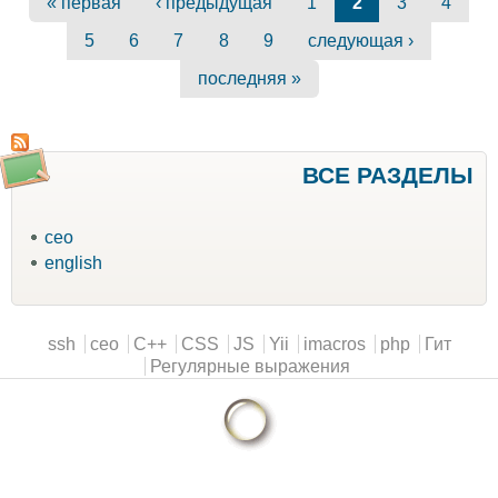
« первая
‹ предыдущая
1
2
3
4
5
6
7
8
9
следующая ›
последняя »
ВСЕ РАЗДЕЛЫ
ceo
english
Main menu
ssh
ceo
C++
CSS
JS
Yii
imacros
php
Гит
Регулярные выражения