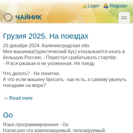
Skip to main content
Skip to search
Login links
Login
Register
toggle
ЧАЙНИК
Грузия 2025. На поездах
20 декабря 2024. Калининградская обл.
Моя машинка(туристический бус) отказывается ехать в
большую Россию. - Перестал срабатывать стартёр:
- Я вся ржавая и не ухоженная. Не поеду.
Что делать? - Не понятно.
А что если машину бросить - как есть, а самому рвануть
поездами на море?
Read more
about Грузия 2025. На поездах
Go
Язык программирования - Go
Написано что компилируемый, типизируемый.