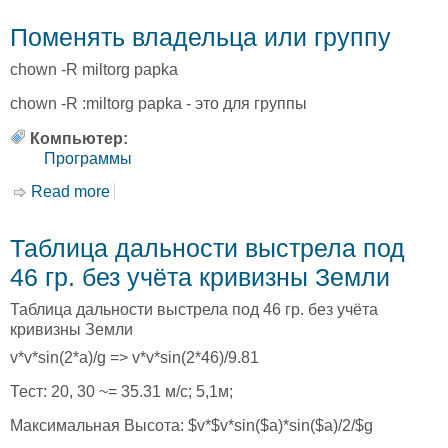
Поменять владельца или группу
chown -R miltorg papka
chown -R :miltorg papka - это для группы
Компьютер:
Программы
Read more
about Поменять владельца или группу
Таблица дальности выстрела под
46 гр. без учёта кривизны Земли
Таблица дальности выстрела под 46 гр. без учёта
кривизны Земли
v*v*sin(2*a)/g => v*v*sin(2*46)/9.81
Тест: 20, 30 ~= 35.31 м/с; 5,1м;
Максимальная Высота: $v*$v*sin($a)*sin($a)/2/$g