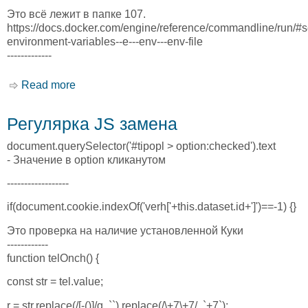
Это всё лежит в папке 107.
https://docs.docker.com/engine/reference/commandline/run/#s
environment-variables--e---env---env-file
-------------
Read more
about docker
Регулярка JS замена
document.querySelector('#tipopl > option:checked').text
- Значение в option кликанутом
------------------
if(document.cookie.indexOf('verh['+this.dataset.id+']')==-1) {}
Это проверка на наличие установленной Куки
------------
function telOnch() {
const str = tel.value;
r = str.replace(/[-()]/g, ``).replace(/\+7\+7/, `+7`);