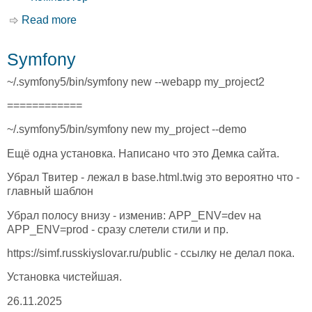
Read more
about Socket Hellow word
Symfony
~/.symfony5/bin/symfony new --webapp my_project2
============
~/.symfony5/bin/symfony new my_project --demo
Ещё одна установка. Написано что это Демка сайта.
Убрал Твитер - лежал в base.html.twig это вероятно что -
главный шаблон
Убрал полосу внизу - изменив: APP_ENV=dev на
APP_ENV=prod - сразу слетели стили и пр.
https://simf.russkiyslovar.ru/public - ссылку не делал пока.
Установка чистейшая.
26.11.2025