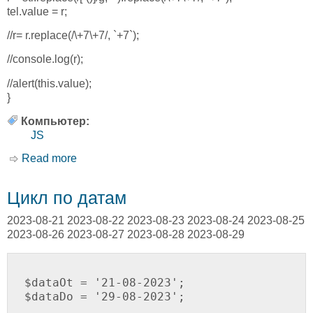
tel.value = r;
//r= r.replace(/\+7\+7/, `+7`);
//console.log(r);
//alert(this.value);
}
Компьютер:
JS
Read more
about Регулярка JS замена
Цикл по датам
2023-08-21 2023-08-22 2023-08-23 2023-08-24 2023-08-25
2023-08-26 2023-08-27 2023-08-28 2023-08-29
$dataOt = '21-08-2023';

$dataDo = '29-08-2023';
