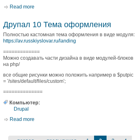
Read more
about Перетаскивание
Друпал 10 Тема оформления
Полностью кастомная тема оформления в виде модуля:
https://av.russkiyslovar.ru/landing
=============
Можно создавать части дизайна в виде модулей-блоков
на php/
все общие рисунки можно положить например в $putpic
= '/sites/default/files/custom';
==============
Компьютер:
Drupal
Read more
about Друпал 10 Тема оформления
Страницы