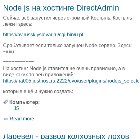
Node js на хостинге DirectAdmin
Сейчас всё запустил через огромный Костыль. Костыль
лежит здесь:
https://av.russkiyslovar.ru/cgi-bin/u.pl
Срабатывает если только запущен Node-сервер. Здесь:
~/u/u
===========
На хостинг Node js ставится не очень правильно, а в
виде каких то веб приложений:
https://ha005.justhost.ru:2222/evo/user/plugins/nodejs_selecto
которые ещё и нужно создать:
Компьютер:
JS
Read more
about Node js на хостинге DirectAdmin
Ларевел - развод колхозных лохов