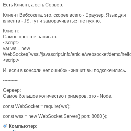
Есть Клиент, а есть Сервер.
Клиент Вебсокета, это, скорее всего - Браузер. Язык для
клиента - JS, тут и заморачиваться не нужно.
Клиент:
Самое простое написать:
<script>
var ws = new
WebSocket("wss://javascript.info/article/websocket/demo/hello
<script>
И, если в консоли нет ошибок - значит вы подключились.
----------
Сервер:
Самое большое количество примеров, это - Node.
const WebSocket = require('ws');
const wss = new WebSocket.Server({ port: 8080 });
Компьютер: