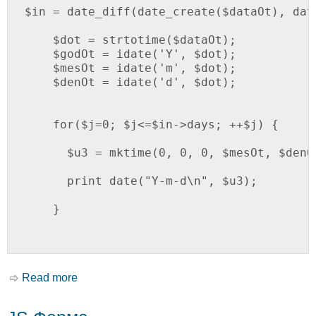
$in = date_diff(date_create($dataOt), dat
    $dot = strtotime($dataOt);

    $godOt = idate('Y', $dot);

    $mesOt = idate('m', $dot);

    $denOt = idate('d', $dot);

    for($j=0; $j<=$in->days; ++$j) {

      $u3 = mktime(0, 0, 0, $mesOt, $denOt
      print date("Y-m-d\n", $u3); 

    }

Read more
about Цикл по датам