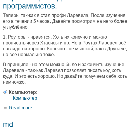
программистов.
Теперь, так-как я стал профи Ларевела, После изучения
его в течении 5 часов, Давайте посмотрим на него более
углублённо.
1. Роуторы - нравятся. Хоть их конечно и можно
прописать через Хтасисы и пр. Но в Роутах Ларевел всё
наглядно и хорошо. Конечно - не мышкой, как в Друпале,
но всё нормально тоже.
В принципе - на этом можно было и закончить изучение
Ларевела - так-как Ларевел позволяет писать код хоть
куда. И это есть хорошо. Но давайте помучаем себя хоть
немножко.
Компьютер:
Компьютер
Read more
about Ларевел - развод колхозных лохов
программистов.
md