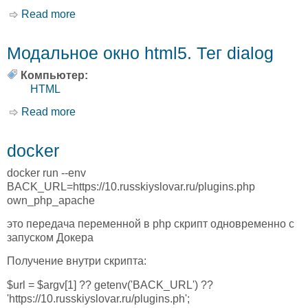
Read more
about Таблица дальности выстрела под 46 гр.
без учёта кривизны Земли
Модальное окно html5. Тег dialog
Компьютер:
HTML
Read more
about Модальное окно html5. Тег dialog
docker
docker run --env
BACK_URL=https://10.russkiyslovar.ru/plugins.php
own_php_apache
это передача переменной в php скрипт одновременно с
запуском Докера
Получение внутри скрипта:
$url = $argv[1] ?? getenv('BACK_URL') ??
'https://10.russkiyslovar.ru/plugins.ph';