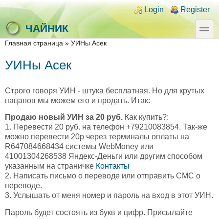
Skip to main content
Skip to search
Login links
Login
Register
toggle
ЧАЙНИК
You are here
Главная страница
»
УИНы Асек
УИНы Асек
Строго говоря УИН - штука бесплатная. Но для крутых
пацанов мы можем его и продать. Итак:
Продаю новый УИН за 20 руб.
Как купить?:
1. Перевести 20 руб. на телефон +79210083854. Так-же
можно перевести 20р через терминалы оплаты на
R647084668434 системы WebMoney или
41001304268538 Яндекс-Деньги или другим способом
указанным на страничке
Контакты
2. Написать письмо о переводе или отправить СМС о
переводе.
3. Услышать от меня номер и пароль на вход в этот УИН.
Пароль будет состоять из букв и цифр. Присылайте