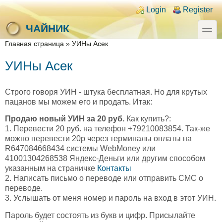
Skip to main content
Skip to search
Login links
Login
Register
toggle
ЧАЙНИК
You are here
Главная страница
»
УИНы Асек
УИНы Асек
Строго говоря УИН - штука бесплатная. Но для крутых
пацанов мы можем его и продать. Итак:
Продаю новый УИН за 20 руб.
Как купить?:
1. Перевести 20 руб. на телефон +79210083854. Так-же
можно перевести 20р через терминалы оплаты на
R647084668434 системы WebMoney или
41001304268538 Яндекс-Деньги или другим способом
указанным на страничке
Контакты
2. Написать письмо о переводе или отправить СМС о
переводе.
3. Услышать от меня номер и пароль на вход в этот УИН.
Пароль будет состоять из букв и цифр. Присылайте