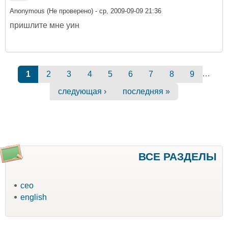
Anonymous (Не проверено)
- ср, 2009-09-09 21:36
пришлите мне уин
Страницы
…
1
2
3
4
5
6
7
8
9
следующая ›
последняя »
ВСЕ РАЗДЕЛЫ
ceo
english