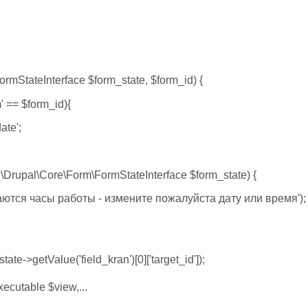
rmStateInterface $form_state, $form_id) {
' == $form_id){
ate';
 \Drupal\Core\Form\FormStateInterface $form_state) {
екаются часы работы - измените пожалуйста дату или время');
ate->getValue('field_kran')[0]['target_id']);
cutable $view,...