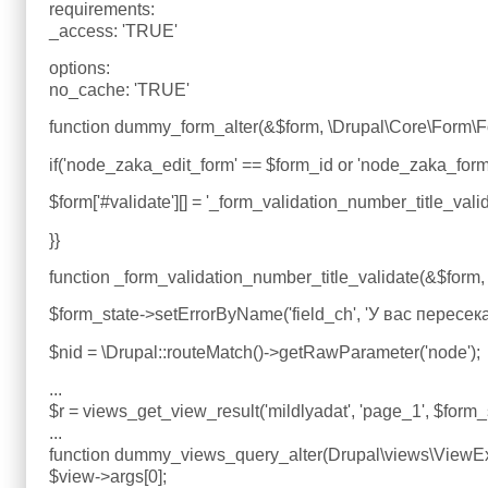
requirements:
_access: 'TRUE'
options:
no_cache: 'TRUE'
function dummy_form_alter(&$form, \Drupal\Core\Form\Fo
if('node_zaka_edit_form' == $form_id or 'node_zaka_form
$form['#validate'][] = '_form_validation_number_title_valid
}}
function _form_validation_number_title_validate(&$form,
$form_state->setErrorByName('field_ch', 'У вас перес
$nid = \Drupal::routeMatch()->getRawParameter('node');
...
$r = views_get_view_result('mildlyadat', 'page_1', $form_st
...
function dummy_views_query_alter(Drupal\views\ViewExe
$view->args[0];