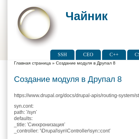
Skip to main content
Skip to search
Чайник
Main menu
SSH
CEO
C++
C
You are here
Главная страница
»
Создание модуля в Друпал 8
Создание модуля в Друпал 8
https://www.drupal.org/docs/drupal-apis/routing-system/st
syn.cont:
path: '/syn'
defaults:
_title: 'Синхронизация'
_controller: '\Drupal\syn\Controller\syn::cont'