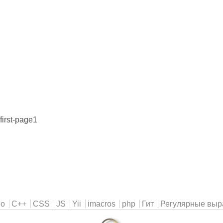
irst-page1
eo
C++
CSS
JS
Yii
imacros
php
Гит
Регулярные выр