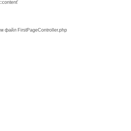
:content'
ём файл FirstPageController.php