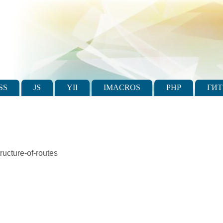
SS
JS
YII
IMACROS
PHP
ГИТ
ructure-of-routes