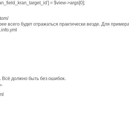
ran_field_kran_target_id'] = $view->args[0];
tom/
рее всего будет отражаться практически везде. Для пример
info.yml
. Всё должно быть без ошибок.
ь.
ml