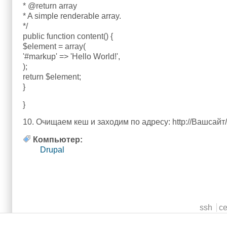
* @return array
* A simple renderable array.
*/
public function content() {
$element = array(
'#markup' => 'Hello World!',
);
return $element;
}
}
10. Очищаем кеш и заходим по адресу: http://Вашсайт/f
Компьютер:
Drupal
Main menu
ssh
c