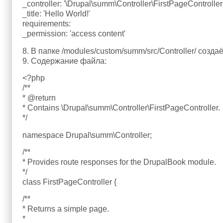
_controller: '\Drupal\summ\Controller\FirstPageController:
_title: 'Hello World!'
requirements:
_permission: 'access content'
8. В папке /modules/custom/summ/src/Controller/ созда
9. Содержание файла:
<?php
/**
* @return
* Contains \Drupal\summ\Controller\FirstPageController.
*/
namespace Drupal\summ\Controller;
/**
* Provides route responses for the DrupalBook module.
*/
class FirstPageController {
/**
* Returns a simple page.
*