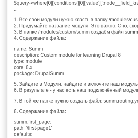
$query->where[0]['conditions'][0]['value'][':node__field_k
...
1. Все свои модули нужно класть в папку /modules/cus
2. Придумайте название модуля. Это важно. Оно, ско
3. В папке /modules/custom/summ создаём файл summ.
4. Содержание файла:
name: Summ
description: Custom module for learning Drupal 8
type: module
core: 8.x
package: DrupalSumm
5. Зайдите в Модули, найдите и включите наш модуль
6. В результате - у нас есть наш подключённый модул
7. В той же папке нужно создать файл: summ.routing.y
8. Содержание файла:
summ.first_page:
path: '/first-page1'
defaults: