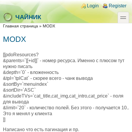
Skip to main content
Skip to search
Login links
Login
Register
toggle
ЧАЙНИК
You are here
Главная страница
»
MODX
MODX
[[pdoResources?
&parents=`[[+id]]` - номер ресурса. Именно с плюсом тут
нужно писать
&depth=`0` - вложенность
&tpl=`tplCat` - скорее всего - чанк вывода
&sortBy=`menuindex`
&sortDir=`ASC`
&includeTVs=`cat_title,cat_img,cat_intro,cat_price` - поля
для вывода
&limit=`20` - количество полей. Без этого - получается 10..
Это я менял у клиента
]]
Написано что есть пагинация и пр.