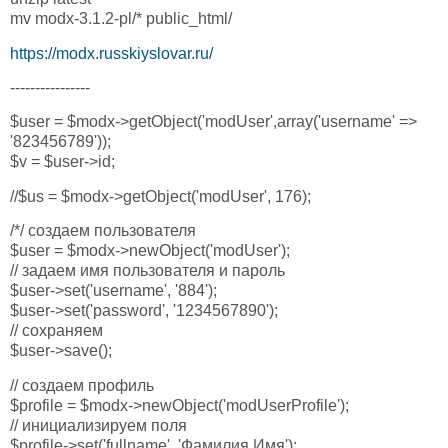
mv modx-3.1.2-pl/* public_html/
https://modx.russkiyslovar.ru/
----------------
$user = $modx->getObject('modUser',array('username' =>
'823456789'));
$v = $user->id;
//$us = $modx->getObject('modUser', 176);
/*/ создаем пользователя
$user = $modx->newObject('modUser');
// задаем имя пользователя и пароль
$user->set('username', '884');
$user->set('password', '1234567890');
// сохраняем
$user->save();
// создаем профиль
$profile = $modx->newObject('modUserProfile');
// инициализируем поля
$profile->set('fullname', 'Фамилия Имя');