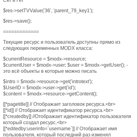
Сет и Гет
$res->setTVValue('36', 'parent_79_key1');
$res->save();
=============
Текущие ресурс и пользователь доступны прямо из
следующих переменных MODX класса:
$currentResource = $modx->resource;
$currentUser = $modx->user; $user = $modx->getUser(); -
это всё объекты в которые можно писать
$intro = $modx->resource->get('introtext');
$UserID = $modx->user->get('id');
$content = $modx->resource->getContent();
[[*pagetitle]] // Отображает заголовок ресурса.<br>
[[*id]] // Отображает идентификатор ресурса.<br>
[[*createdby]] //Отображает идентификатор пользователя
который создал ресурс.<br>
[[*editedby:userinfo=`username`]] // Отображает имя
пользователя, который последний раз изменял