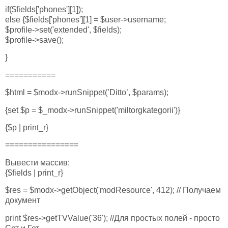
if($fields['phones'][1]);
else {$fields['phones'][1] = $user->username;
$profile->set('extended', $fields);
$profile->save();
}
===========
$html = $modx->runSnippet(’Ditto’, $params);
{set $p = $_modx->runSnippet('miltorgkategorii')}
{$p | print_r}
================
Вывести массив:
{$fields | print_r}
$res = $modx->getObject('modResource', 412); // Получаем
документ
print $res->getTVValue('36'); //Для простых полей - просто