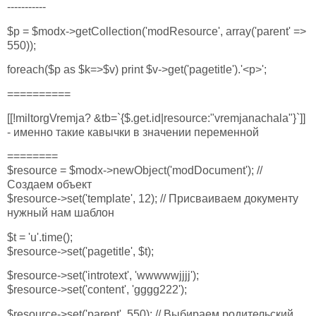
-----------
$p = $modx->getCollection('modResource', array('parent' =>
550));
foreach($p as $k=>$v) print $v->get('pagetitle').'<p>';
==========
[[!miltorgVremja? &tb=`{$.get.id|resource:"vremjanachala"}`]]
- именно такие кавычки в значении переменной
========
$resource = $modx->newObject('modDocument'); //
Создаем объект
$resource->set('template', 12); // Присваиваем документу
нужный нам шаблон
$t = 'u'.time();
$resource->set('pagetitle', $t);
$resource->set('introtext', 'wwwwwjjjj');
$resource->set('content', 'gggg222');
$resource->set('parent', 550); // Выбираем родительский