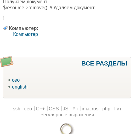
Получаем документ
$resource->remove(); // Удаляем документ
}
Компьютер:
Компьютер
ВСЕ РАЗДЕЛЫ
ceo
english
Main menu
ssh
ceo
C++
CSS
JS
Yii
imacros
php
Гит
Регулярные выражения