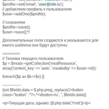
$profile->set('email', '
user@site.ru
');
// добавляем профиль к пользователю
$user->addOne($profile);
// сохраняем
$profile->save();
$user->save();*/
Дополнительные поля создаются и указываются для
какого шаблона они будут доступны
========
// Техника текущего пользователя.
$p = $modx->getCollection('modResource',
array('context_key' => 'auto', 'createdby' => $user->id));
foreach($p as $k=>$v) {}
---------------
{set $fields.data = $.php.preg_replace('/<button
class="button" .*?>.*<\/button>/u', '', $fields.data)}
<p>Текущая дата, однако: {$.php.date('Ymd')}</p>