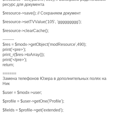
ресурс для документа
$resource->save(); // Сохраняем документ
$resource->setTVValue('105', 'ggggggggg');
$resource->clearCache();
---------
$res = $modx->getObject('modResource',490);
print('<pre>');
print_r($res->toArray());
print('</pre>');
return;
======
Замена телефонов Юзера в дополнительных полях на
Ник
$user = $modx->user;
$profile = $user->getOne('Profile');
$fields = $profile->get('extended');