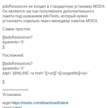
pdoResources не входит в стандартную установку MODX.
Он является частью популярного дополнительного
пакета под названием pdoTools, который нужно
установить отдельно через менеджер пакетов MODX.
Самое простое:
[[!pdoResources?
&parents=`0`
]]
Посложней:
[[!pdoResources?
&parents=`0`
&tpl=`@INLINE <a href="[[+uri]]">[[+pagetitle]]</a>`
]]
============
Установка:
wget
https://modx.com/download/latest
unzip latest