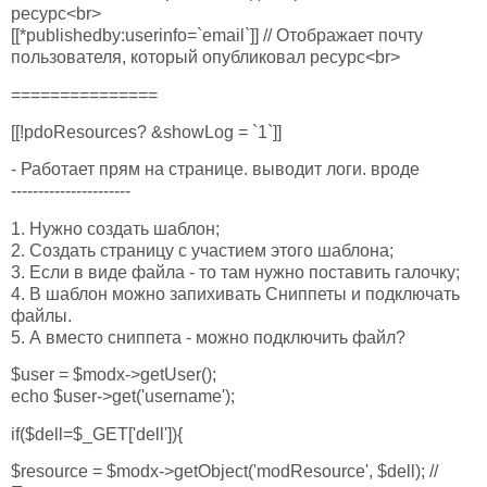
ресурс<br>
[[*publishedby:userinfo=`email`]] // Отображает почту
пользователя, который опубликовал ресурс<br>
===============
[[!pdoResources? &showLog = `1`]]
- Работает прям на странице. выводит логи. вроде
----------------------
1. Нужно создать шаблон;
2. Создать страницу с участием этого шаблона;
3. Если в виде файла - то там нужно поставить галочку;
4. В шаблон можно запихивать Сниппеты и подключать
файлы.
5. А вместо сниппета - можно подключить файл?
$user = $modx->getUser();
echo $user->get('username');
if($dell=$_GET['dell']){
$resource = $modx->getObject('modResource', $dell); //