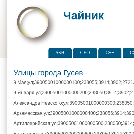
Skip to main content
Skip to search
Чайник
Main menu
SSH
CEO
C++
C
Улицы города Гусев
9 Мая;ул;39005001000000100;238055;3914;3902;2721
9 Января;ул;39005001000000200;238050;3914;3902;2
Александра Невского;ул;39005001000000300;238050;
Арзамасская;ул;39005001000000400;238056;3914;390
Артиллерийская;ул;39005001000000500;238050;3914
Багратиона;ул;39005001000000600;238050;3914;3902