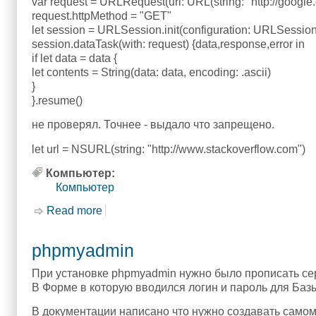
var request = URLRequest(url: URL(string: "http://google.
request.httpMethod = "GET"
let session = URLSession.init(configuration: URLSession
session.dataTask(with: request) {data,response,error in
if let data = data {
let contents = String(data: data, encoding: .ascii)
}
}.resume()
не проверял. Точнее - выдало что запрещено.
let url = NSURL(string: "http://www.stackoverflow.com")
Компьютер:
Компьютер
Read more
about swift - язык программирования
phpmyadmin
При установке phpmyadmin нужно было прописать сер
В Форме в которую вводился логин и пароль для Базы
В документации написано что нужно создавать самому