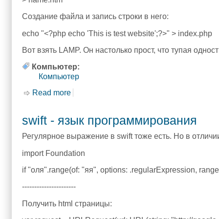
Создание файла и запись строки в него:
echo "<?php echo 'This is test website';?>" > index.php
Вот взять LAMP. Он настолько прост, что тупая однос
Компьютер:
Компьютер
Read more
about SSH
swift - язык программирования
Регулярное выражение в swift тоже есть. Но в отличии 
import Foundation
if "оля".range(of: "яя", options: .regularExpression, range: n
----------------------
Получить html страницы: