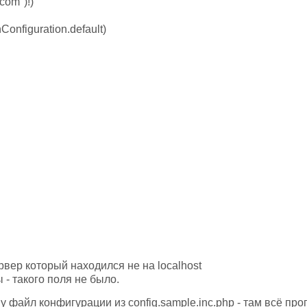
com")!)
Configuration.default)
вер который находился не на localhost
 - такого поля не было.
 файл конфигурации из config.sample.inc.php - там всё про