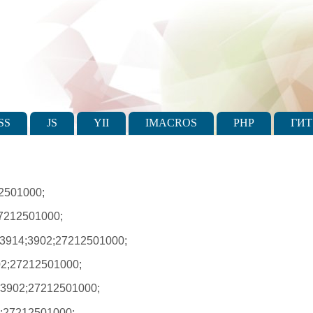
SS
JS
YII
IMACROS
PHP
ГИТ
2501000;
7212501000;
3914;3902;27212501000;
2;27212501000;
;3902;27212501000;
;27212501000;