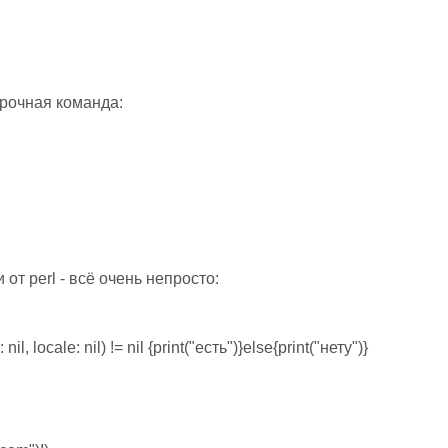
трочная команда:
от perl - всё очень непросто:
il, locale: nil) != nil {print("есть")}else{print("нету")}