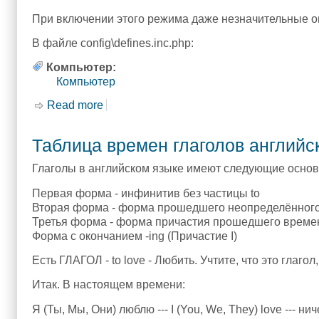
При включении этого режима даже незначительные о
В файле config\defines.inc.php:
Компьютер:
Компьютер
Read more
about PrestaShop 1.6.x.
Таблица времен глаголов английс
Глаголы в английском языке имеют следующие осно
Первая форма - инфинитив без частицы to
Вторая форма - форма прошедшего неопределённог
Третья форма - форма причастия прошедшего времени
Форма с окончанием -ing (Причастие I)
Есть ГЛАГОЛ - to love - Любить. Учтите, что это глаго
Итак. В настоящем времени:
Я (Ты, Мы, Они) люблю --- I (You, We, They) love --- ни