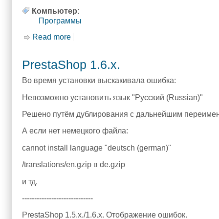
Компьютер:
Программы
Read more
about Отобразить ошибки php
PrestaShop 1.6.x.
Во время установки выскакивала ошибка:
Невозможно установить язык "Русский (Russian)"
Решено путём дублирования с дальнейшим переименова
А если нет немецкого файла:
cannot install language "deutsch (german)"
/translations/en.gzip в de.gzip
и тд.
-----------------------------
PrestaShop 1.5.x./1.6.x. Отображение ошибок.