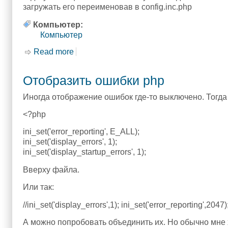
загружать его переименовав в config.inc.php
Компьютер:
Компьютер
Read more
about phpmyadmin
Отобразить ошибки php
Иногда отображение ошибок где-то выключено. Тогда 
<?php
ini_set('error_reporting', E_ALL);
ini_set('display_errors', 1);
ini_set('display_startup_errors', 1);
Вверху файла.
Или так:
//ini_set('display_errors',1); ini_set('error_reporting',2047)
А можно попробовать объединить их. Но обычно мне 