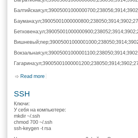
Балтийская;ул;39005001000000700;238056;3914;3902
Баумана;ул;39005001000000800;238050;3914;3902;2
Бетховена;ул;39005001000000900;238052;3914;3902;
Вишневый;пер;39005001000001000;238050;3914;3902
Вокзальная;ул;39005001000001100;238050;3914;3902
Гагарина;ул;39005001000001200;238050;3914;3902;2
Read more
about Улицы города Гусев
SSH
Ключи:
У себя на компьютере:
mkdir ~/.ssh
chmod 700 ~/.ssh
ssh-keygen -t rsa