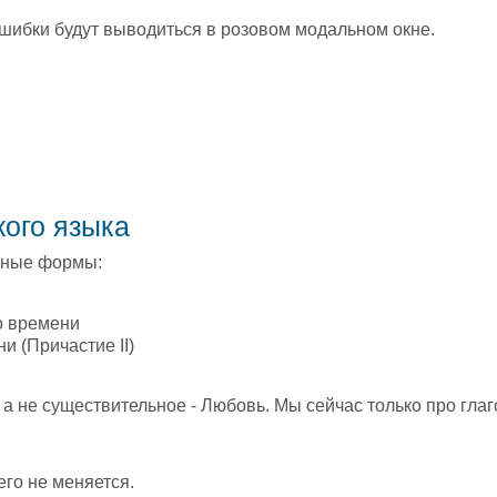
шибки будут выводиться в розовом модальном окне.
кого языка
вные формы:
о времени
 (Причастие II)
л, а не существительное - Любовь. Мы сейчас только про гла
чего не меняется.