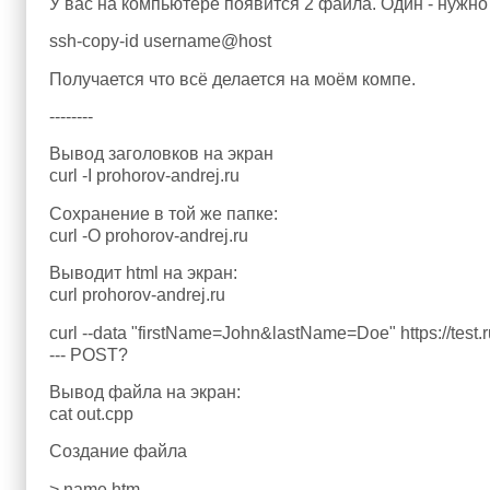
У вас на компьютере появится 2 файла. Один - нужно 
ssh-copy-id username@host
Получается что всё делается на моём компе.
--------
Вывод заголовков на экран
curl -I prohorov-andrej.ru
Сохранение в той же папке:
curl -O prohorov-andrej.ru
Выводит html на экран:
curl prohorov-andrej.ru
curl --data "firstName=John&lastName=Doe" https://test.r
--- POST?
Вывод файла на экран:
cat out.cpp
Создание файла
> name.htm