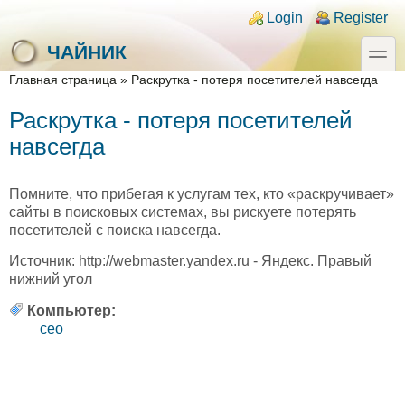
Skip to main content
Skip to search
Login links
Login
Register
toggle
ЧАЙНИК
You are here
Главная страница
»
Раскрутка - потеря посетителей навсегда
Раскрутка - потеря посетителей
навсегда
Помните, что прибегая к услугам тех, кто «раскручивает»
сайты в поисковых системах, вы рискуете потерять
посетителей с поиска навсегда.
Источник: http://webmaster.yandex.ru - Яндекс. Правый
нижний угол
Компьютер:
ceo