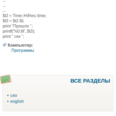
...
...
...
$t2 = Time::HiRes::time;
$t3 = $t2-$t;
print "Прошло ";
printf('%0.8f', $t3);
print " сек ";
Компьютер:
Программы
ВСЕ РАЗДЕЛЫ
ceo
english