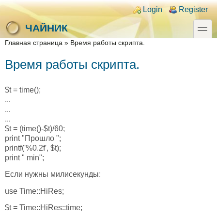
Skip to main content
Skip to search
Login links
Login
Register
toggle
ЧАЙНИК
You are here
Главная страница
»
Время работы скрипта.
Время работы скрипта.
$t = time();
...
...
...
$t = (time()-$t)/60;
print "Прошло ";
printf('%0.2f', $t);
print " min";
Если нужны милисекунды:
use Time::HiRes;
$t = Time::HiRes::time;