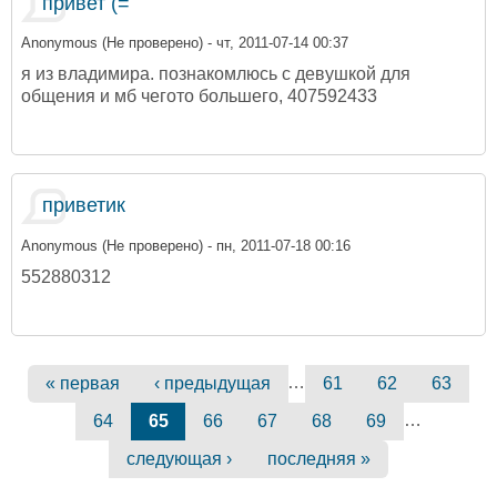
привет (=
Anonymous (Не проверено)
- чт, 2011-07-14 00:37
я из владимира. познакомлюсь с девушкой для
общения и мб чегото большего, 407592433
приветик
Anonymous (Не проверено)
- пн, 2011-07-18 00:16
552880312
Страницы
…
« первая
‹ предыдущая
61
62
63
…
64
65
66
67
68
69
следующая ›
последняя »