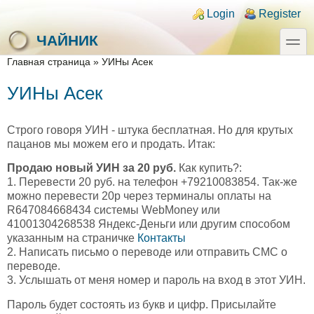
Skip to main content
Skip to search
Login links
Login
Register
toggle
ЧАЙНИК
You are here
Главная страница
»
УИНы Асек
УИНы Асек
Строго говоря УИН - штука бесплатная. Но для крутых
пацанов мы можем его и продать. Итак:
Продаю новый УИН за 20 руб.
Как купить?:
1. Перевести 20 руб. на телефон +79210083854. Так-же
можно перевести 20р через терминалы оплаты на
R647084668434 системы WebMoney или
41001304268538 Яндекс-Деньги или другим способом
указанным на страничке
Контакты
2. Написать письмо о переводе или отправить СМС о
переводе.
3. Услышать от меня номер и пароль на вход в этот УИН.
Пароль будет состоять из букв и цифр. Присылайте