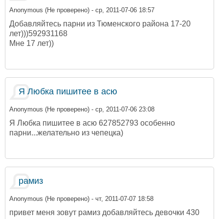
Anonymous (Не проверено)
- ср, 2011-07-06 18:57
Добавляйтесь парни из Тюменского района 17-20
лет)))592931168
Мне 17 лет))
Я Любка пишитее в асю
Anonymous (Не проверено)
- ср, 2011-07-06 23:08
Я Любка пишитее в асю 627852793 особенно
парни...желательно из чепецка)
рамиз
Anonymous (Не проверено)
- чт, 2011-07-07 18:58
привет меня зовут рамиз добавляйтесь девочки 430