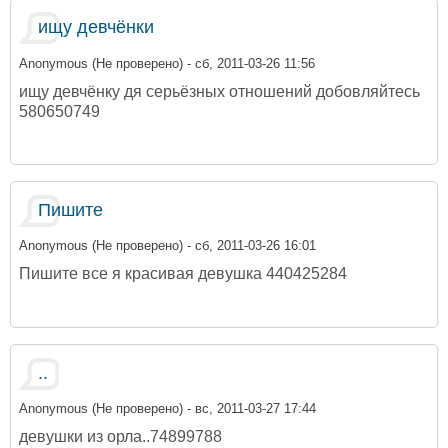
ищу девчёнки
Anonymous (Не проверено)
- сб, 2011-03-26 11:56
ищу девчёнку дя серьёзных отношений добовляйтесь
580650749
Пишите
Anonymous (Не проверено)
- сб, 2011-03-26 16:01
Пишите все я красивая девушка 440425284
..
Anonymous (Не проверено)
- вс, 2011-03-27 17:44
девушки из орла..74899788