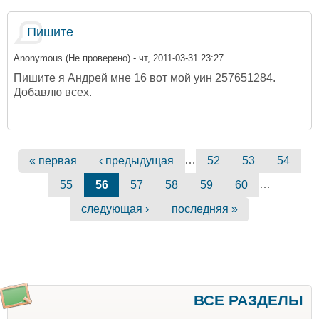
Пишите
Anonymous (Не проверено)
- чт, 2011-03-31 23:27
Пишите я Андрей мне 16 вот мой уин 257651284.
Добавлю всех.
Страницы
…
« первая
‹ предыдущая
52
53
54
…
55
56
57
58
59
60
следующая ›
последняя »
ВСЕ РАЗДЕЛЫ