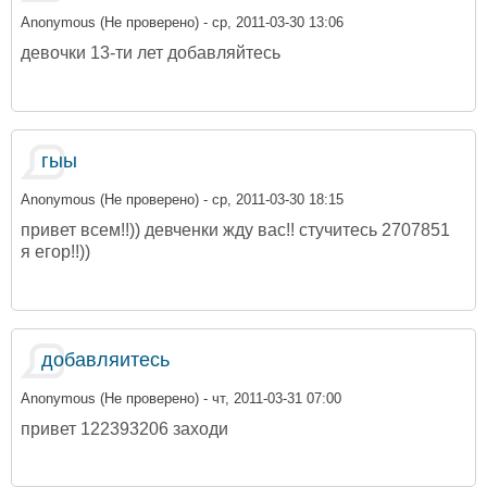
Anonymous (Не проверено)
- ср, 2011-03-30 13:06
девочки 13-ти лет добавляйтесь
гыы
Anonymous (Не проверено)
- ср, 2011-03-30 18:15
привет всем!!)) девченки жду вас!! стучитесь 2707851
я егор!!))
добавляитесь
Anonymous (Не проверено)
- чт, 2011-03-31 07:00
привет 122393206 заходи