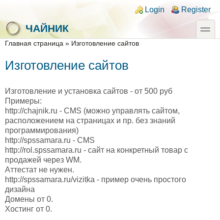
Skip to main content
Skip to search
Login links
Login
Register
toggle
ЧАЙНИК
You are here
Главная страница
»
Изготовление сайтов
Изготовление сайтов
Изготовление и установка сайтов - от 500 руб
Примеры:
http://chajnik.ru - CMS (можно управлять сайтом,
расположением на страницах и пр. без знаний
программирования)
http://spssamara.ru - CMS
http://rol.spssamara.ru - сайт на конкретный товар с
продажей через WM.
Аттестат не нужен.
http://spssamara.ru/vizitka - пример очень простого
дизайна
Домены от 0.
Хостинг от 0.