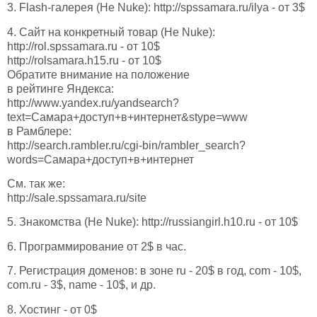
3. Flash-галерея (Не Nuke): http://spssamara.ru/ilya - от 3$
4. Сайт на конкретный товар (Не Nuke):
http://rol.spssamara.ru - от 10$
http://rolsamara.h15.ru - от 10$
Обратите внимание на положение
в рейтинге Яндекса:
http://www.yandex.ru/yandsearch?
text=Самара+доступ+в+интернет&stype=www
в Рамблере:
http://search.rambler.ru/cgi-bin/rambler_search?
words=Самара+доступ+в+интернет
См. так же:
http://sale.spssamara.ru/site
5. Знакомства (Не Nuke): http://russiangirl.h10.ru - от 10$
6. Программирование от 2$ в час.
7. Регистрация доменов: в зоне ru - 20$ в год, com - 10$,
com.ru - 3$, name - 10$, и др.
8. Хостинг - от 0$