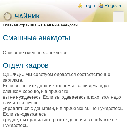
Skip to main content
Skip to search
Login links
Login
Register
toggle
ЧАЙНИК
You are here
Главная страница
»
Смешные анекдоты
Смешные анекдоты
Описание смешных анекдотов
Отдел кадров
ОДЕЖДА. Мы советуем одеваться соответственно
зарплате.
Если вы носите дорогие костюмы, ваши дела идут
слишком хорошо, и в прибавке
вы не нуждаетесь. Если вы одеваетесь плохо, вам надо
научиться лучше
управляться с деньгами, и в прибавке вы не нуждаетесь.
Если вы-одеваетесь
средне, вы правильно тратите деньги и в прибавке не
нуждаетесь.