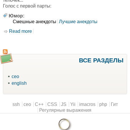
тёлочек...
Голос с первой парты:
Юмор:
Смешные анекдоты
Лучшие анекдоты
Read more
about Анегдоты
ВСЕ РАЗДЕЛЫ
ceo
english
Main menu
ssh
ceo
C++
CSS
JS
Yii
imacros
php
Гит
Регулярные выражения