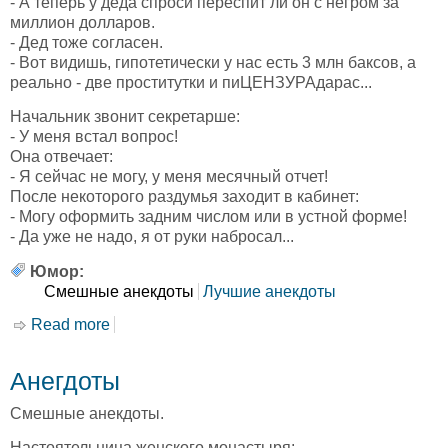
- А теперь у деда спроси переспит ли он с негром за
миллион долларов.
- Дед тоже согласен.
- Вот видишь, гипотетически у нас есть 3 млн баксов, а
реально - две проститутки и пиЦЕНЗУРАдарас...
Начальник звонит секретарше:
- У меня встал вопрос!
Она отвечает:
- Я сейчас не могу, у меня месячный отчет!
После некоторого раздумья заходит в кабинет:
- Могу оформить задним числом или в устной форме!
- Да уже не надо, я от руки набросал...
Юмор:
Смешные анекдоты
Лучшие анекдоты
Read more
about Анекдоты
Анегдоты
Смешные анекдоты.
Настоятельница женского монастыря: