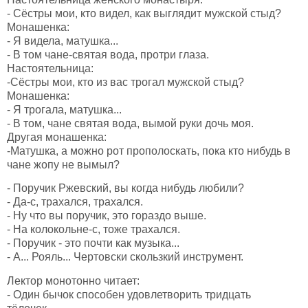
- Сёстры мои, кто видел, как выглядит мужской стыд?
Монашенка:
- Я видела, матушка...
- В том чане-святая вода, протри глаза.
Настоятельница:
-Сёстры мои, кто из вас трогал мужской стыд?
Монашенка:
- Я трогала, матушка...
- В том, чане святая вода, вымой руки дочь моя.
Другая монашенка:
-Матушка, а можно рот прополоскать, пока кто нибудь в
чане жопу не вымыл?
- Поручик Ржевский, вы когда нибудь любили?
- Да-с, трахался, трахался.
- Ну что вы поручик, это гораздо выше.
- На колокольне-с, тоже трахался.
- Поручик - это почти как музыка...
- А... Рояль... Чертовски скользкий инструмент.
Лектор монотонно читает:
- Один бычок способен удовлетворить тридцать